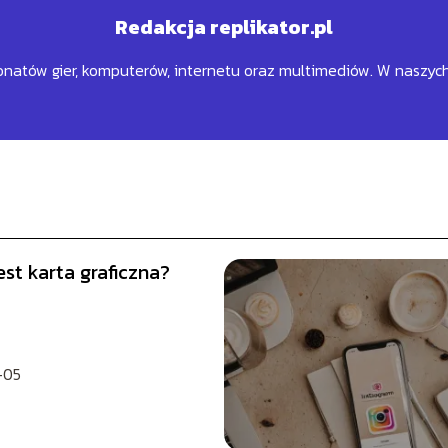
Redakcja replikator.pl
sjonatów gier, komputerów, internetu oraz multimediów. W naszyc
st karta graficzna?
-05