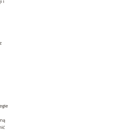
 i
z
egie
jną
nić