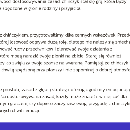
iwości dostosowywania zasad, chińczyk stał się grą, która łączy
 spędzone w gronie rodziny i przyjaciół.
 z chińczykiem, przygotowaliśmy kilka cennych wskazówek. Przed
tórej losowość odgrywa dużą rolę, dlatego nie należy się zniech
ować ruchy przeciwników i planować swoje działania z
óre mogą narazić twoje pionki na zbicie. Staraj się również
y, co zwiększy twoje szanse na wygraną. Pamiętaj, że chińczyk 
 chwilą spędzoną przy planszy i nie zapominaj o dobrej atmosf
e prostotę zasad z głębią strategii, oferując godziny emocjonują
ości dostosowywania zasad, każdy może znaleźć w niej coś dla
zonym graczem, czy dopiero zaczynasz swoją przygodę z chińczyk
nych chwil i emocji.