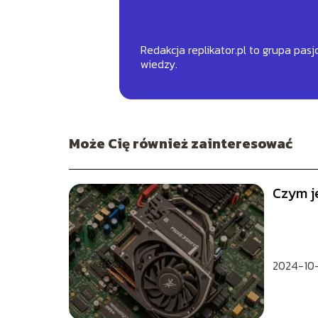
Redakcja replikator.pl to grupa pa
wiedzy.
Może Cię również zainteresować
Czym je
2024-10