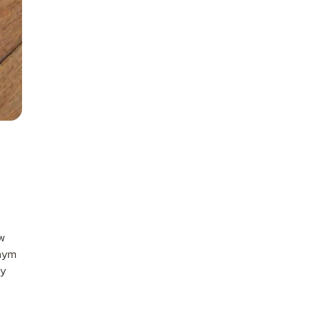
 w
żnym
my