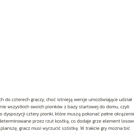
 do czterech graczy, choć istnieją wersje umożliwiające udział
nie wszystkich swoich pionków z bazy startowej do domu, czyli
 dyspozycji cztery pionki, które muszą pokonać pełne okrążeni
determinowane przez rzut kostką, co dodaje grze element losow
planszę, gracz musi wyrzucić szóstkę. W trakcie gry można bić