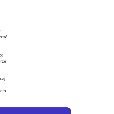
e
ęcać
to
erze
cej
iem,