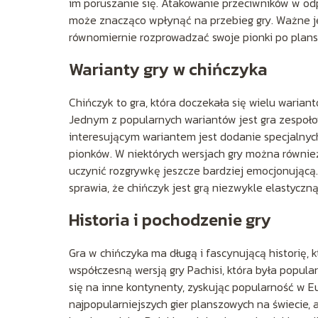
im poruszanie się. Atakowanie przeciwników w od
może znacząco wpłynąć na przebieg gry. Ważne jes
równomiernie rozprowadzać swoje pionki po plans
Warianty gry w chińczyka
Chińczyk to gra, która doczekała się wielu waria
Jednym z popularnych wariantów jest gra zespołowa
interesującym wariantem jest dodanie specjalnych
pionków. W niektórych wersjach gry można równi
uczynić rozgrywkę jeszcze bardziej emocjonującą. 
sprawia, że chińczyk jest grą niezwykle elastyczn
Historia i pochodzenie gry
Gra w chińczyka ma długą i fascynującą historię, kt
współczesną wersją gry Pachisi, która była popula
się na inne kontynenty, zyskując popularność w Eu
najpopularniejszych gier planszowych na świecie, 