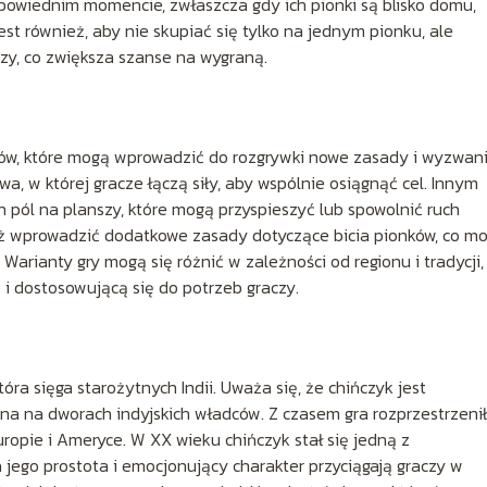
powiednim momencie, zwłaszcza gdy ich pionki są blisko domu,
t również, aby nie skupiać się tylko na jednym pionku, ale
zy, co zwiększa szanse na wygraną.
ntów, które mogą wprowadzić do rozgrywki nowe zasady i wyzwani
, w której gracze łączą siły, aby wspólnie osiągnąć cel. Innym
 pól na planszy, które mogą przyspieszyć lub spowolnić ruch
eż wprowadzić dodatkowe zasady dotyczące bicia pionków, co m
Warianty gry mogą się różnić w zależności od regionu i tradycji,
ą i dostosowującą się do potrzeb graczy.
óra sięga starożytnych Indii. Uważa się, że chińczyk jest
rna na dworach indyjskich władców. Z czasem gra rozprzestrzeni
ropie i Ameryce. W XX wieku chińczyk stał się jedną z
a jego prostota i emocjonujący charakter przyciągają graczy w