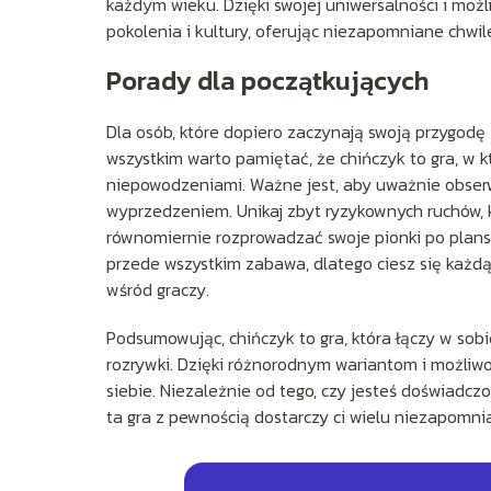
każdym wieku. Dzięki swojej uniwersalności i możl
pokolenia i kultury, oferując niezapomniane chwile
Porady dla początkujących
Dla osób, które dopiero zaczynają swoją przygodę
wszystkim warto pamiętać, że chińczyk to gra, w k
niepowodzeniami. Ważne jest, aby uważnie obserw
wyprzedzeniem. Unikaj zbyt ryzykownych ruchów, kt
równomiernie rozprowadzać swoje pionki po plansz
przede wszystkim zabawa, dlatego ciesz się każdą
wśród graczy.
Podsumowując, chińczyk to gra, która łączy w sobi
rozrywki. Dzięki różnorodnym wariantom i możliw
siebie. Niezależnie od tego, czy jesteś doświadc
ta gra z pewnością dostarczy ci wielu niezapomnia