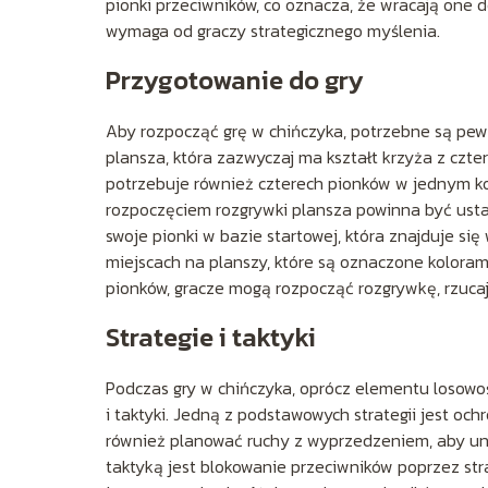
pionki przeciwników, co oznacza, że wracają one 
wymaga od graczy strategicznego myślenia.
Przygotowanie do gry
Aby rozpocząć grę w chińczyka, potrzebne są pe
plansza, która zazwyczaj ma kształt krzyża z cz
potrzebuje również czterech pionków w jednym kol
rozpoczęciem rozgrywki plansza powinna być ustaw
swoje pionki w bazie startowej, która znajduje si
miejscach na planszy, które są oznaczone kolora
pionków, gracze mogą rozpocząć rozgrywkę, rzucają
Strategie i taktyki
Podczas gry w chińczyka, oprócz elementu losowoś
i taktyki. Jedną z podstawowych strategii jest oc
również planować ruchy z wyprzedzeniem, aby unik
taktyką jest blokowanie przeciwników poprzez str