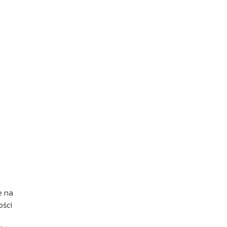
e na
ości