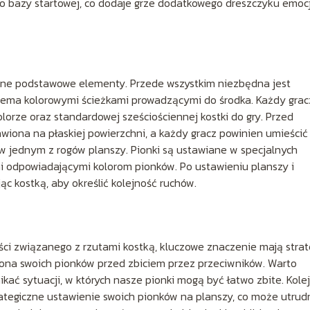
do bazy startowej, co dodaje grze dodatkowego dreszczyku emocji
wne podstawowe elementy. Przede wszystkim niezbędna jest
terema kolorowymi ścieżkami prowadzącymi do środka. Każdy grac
orze oraz standardowej sześciościennej kostki do gry. Przed
iona na płaskiej powierzchni, a każdy gracz powinien umieścić
ę w jednym z rogów planszy. Pionki są ustawiane w specjalnych
mi odpowiadającymi kolorom pionków. Po ustawieniu planszy i
c kostką, aby określić kolejność ruchów.
ci związanego z rzutami kostką, kluczowe znaczenie mają strat
hrona swoich pionków przed zbiciem przez przeciwników. Warto
ać sytuacji, w których nasze pionki mogą być łatwo zbite. Kole
ategiczne ustawienie swoich pionków na planszy, co może utrud